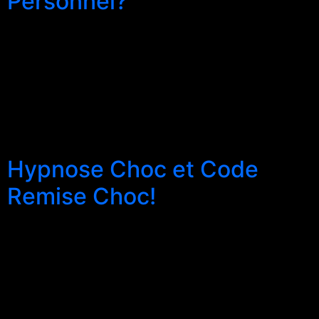
Personnel?
Le magnétisme personnel est utile dans la vie
quotidienne, parce qu’il permet de multiplier l’impact
relationnel d’une personne. Il est utile dans les affaires,
parce qu’il permet de créer un contact et un impact plus
important avec le client. Ensemble avec les ​autres ​
techniques de communication, c’est un instrument
puissant. Il est utile dans les […]
Hypnose Choc et Code
Remise Choc!
MESMERISMUS FASCINATION PRESENCE Le pouvoir du
Mesmerismus ® – c’est le Pouvoir du Magnétisme
Personnel dans la Vie et dans les Relations pour le Bien-
être et le Succès. Dans notre école, on l’enseigne sous
le nom de Mesmerismus ® pour porter l’attention sur la
tradition originale dont nous sommes porteurs. Le mot