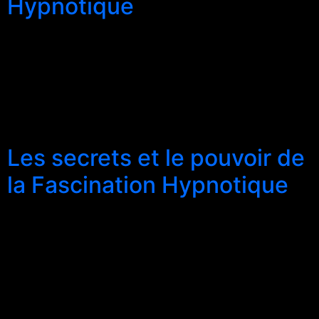
Hypnotique
De plus en plus de gens sont aujourd’hui intéressés par
la méthode du hipnisme et de l’hypnose pour résoudre
leurs problèmes et guérir leurs émotions. La vérité est
que tout le monde a des souvenirs ou des expériences
dans son inconscient pour ne pas pouvoir se rappeler
mais jouent toujours un rôle important dans la […]
Les secrets et le pouvoir de
la Fascination Hypnotique
L’oeil dans les traditions anciennes symbolise la
protection et l’apport de la sagesse. L’œil symbolise
également notre capacité à voir avec clarté et véracité.
Ce qui est intéressant, c’est qu’il existe une technique
qui peut vous aider à dégager cela en utilisant
exactement les Yeux. La technique de FASCINATION. La