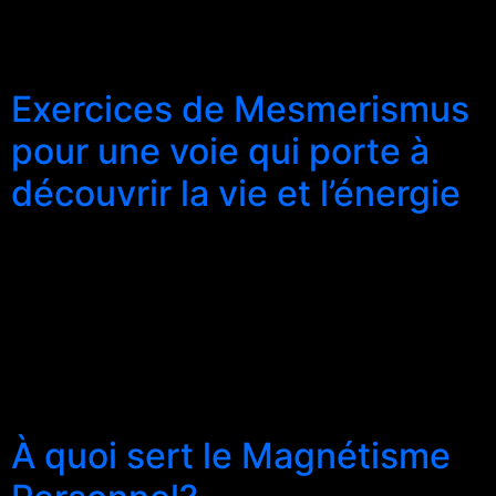
verbal​ et fait appel au regard​. Il est appelé ​REGARD
MAGNETIQUE. Celui-ci, également connu sous le nom​
de​”Fascination”,​ est ​ce […]
Exercices de Mesmerismus
pour une voie qui porte à
découvrir la vie et l’énergie
Chers Amis, les exercices qui apprenez dans le
Mesmerismus ont un but double: Le premier est de
développer une parmi les plus importantes et désirables
qualités qui existent au monde: le « magnétisme
personnel». Le deuxième est permettre une vraie
croissance intérieure, à travers une voie qui porte à
découvrir la vie et l’énergie à […]
À q​​u​oi​ sert le Magnétisme