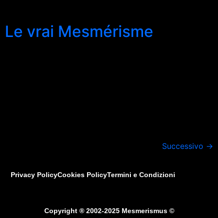
Mesmerismus ® indique: […]
Le vrai Mesmérisme
Le Mesmérisme stipule que le pouvoir de guérison, la
résistance et la résistance à différents situations de la
vie comme l’énergie intuitive du pouvoir de guérison,
sont toutes les capacités innées de l’être humain.
Parfois l’un de ces attributs peuvent se manifester eux-
mêmes spontanément. Ces capacités dans le monde
contemporain sont submergés par le bavardage de […]
Successivo
→
Privacy Policy
Cookies Policy
Termini e Condizioni
Copyright ® 2002-2025 Mesmerismus ©