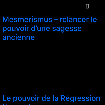
Mesmerismus – relancer le
pouvoir d’une sagesse
ancienne
Comment guérir l’esprit et créer un bien-être émotionnel
Dans l’application thérapeutique, le mesmerisme peut
être utilisé de manière transparente avec l’hypnose.
Cependant, le mesmerisme moderne est plus que
l’hypnotisme standard, car il implique une autre
dimension de la guérison et de l’intervention
subconsciente. Contrairement à l’hypnotisme standard,
le mesmerisme utilise peu ou pas de mots […]
Le pouvoir de la Régression