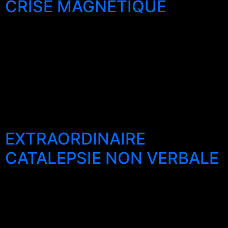
CRISE MAGNETIQUE
Le sujet, à la suite d’un traitement de somnambulisme
magnétique, montre des signes d’un tremblement
incontrôlable qui dure plusieurs minutes. Dans le
magnétisme ce phénomène est connu sous le nom de
SPASME MAGNETIQUE ou CRISE MAGNETIQUE, la
personne libére l’énergie bloquée dans toutes les
émotions négatives, les blocs et les douleurs stockées
sur le corps. […]
EXTRAORDINAIRE
CATALEPSIE NON VERBALE
Quelques photos d​es seminaires tenus à Nice jusqu’au
14 Avril Dans l’hypnose, il y a deux types​ ​d’induction​s.​​
Le premier type s’effectue avec les mots et le second​,
bien plus puissant et mystérieux,​ ​est entièrement non-