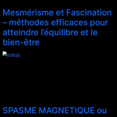
technique de Fascination est liée […]
Mesmérisme et Fascination
– méthodes efficaces pour
atteindre l’équilibre et le
bien-être
Mesmérisme et Fascination – méthodes efficaces pour
atteindre l’équilibre et le bien-être De nos jours, dans la
vie quotidienne, nous sommes de plus en plus stressés
et préoccupés. Beaucoup de gens cherchent des
réponses et des conseils pour les aider dans leur
moments difficiles. Il y a des solutions puissantes pour
retrouver la bonne direction […]
SPASME MAGNETIQUE ou