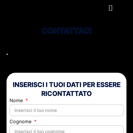
CONTATTACI
Ciao, sono Marco Paret! Se hai domande o hai
bisogno di assistenza, compilando questo form
mi potrai contattare direttamente. Sarà un
piacere risponderti al più presto.
INSERISCI I TUOI DATI PER ESSERE
RICONTATTATO
Nome
Cognome