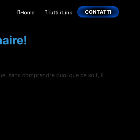
CONTATTI
Home
Tutti i Link
aire!
ue, sans comprendre quoi que ce soit, il