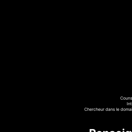
Counse
In
Chercheur dans le domai